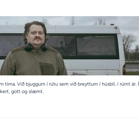
tíma. Við bjuggum í rútu sem við breyttum í húsbíl, í rúmt ár. Í
kkert, gott og slæmt.