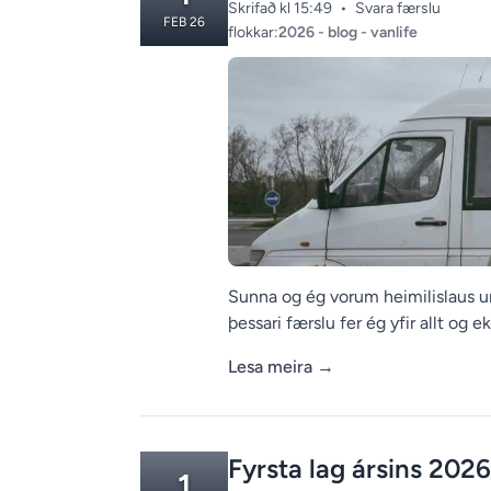
Skrifað kl 15:49
•
Svara færslu
FEB 26
Categories:
flokkar:
2026
-
blog
-
vanlife
Sunna og ég vorum heimilislaus um 
þessari færslu fer ég yfir allt og e
Lesa meira
→
Fyrsta lag ársins 2026
1