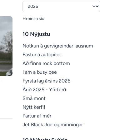
Hreinsa síu
10 Nýjustu
Notkun á gervigreindar lausnum
Fastur á autopilot
Að finna rock bottom
I am a busy bee
Fyrsta lag ársins 2026
Árið 2025 - Yfirferð
Smá mont
Nýtt kerfi!
Partur af mér
Jet Black Joe og minningar