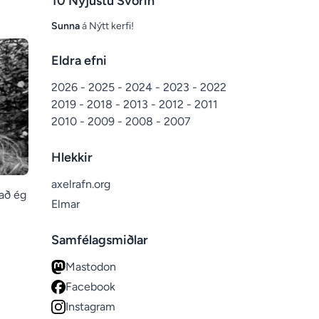
10 Nýjustu Svörin
Sunna
á
Nýtt kerfi!
Eldra efni
2026
-
2025
-
2024
-
2023
-
2022
2019
-
2018
-
2013
-
2012
-
2011
2010
-
2009
-
2008
-
2007
Hlekkir
axelrafn.org
 að ég
Elmar
Samfélagsmiðlar
Mastodon
Facebook
Instagram