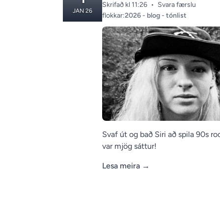
Skrifað kl 11:26
•
Svara færslu
JAN 26
Categories:
flokkar:
2026
-
blog
-
tónlist
Svaf út og bað Siri að spila 90s r
var mjög sáttur!
Lesa meira
→