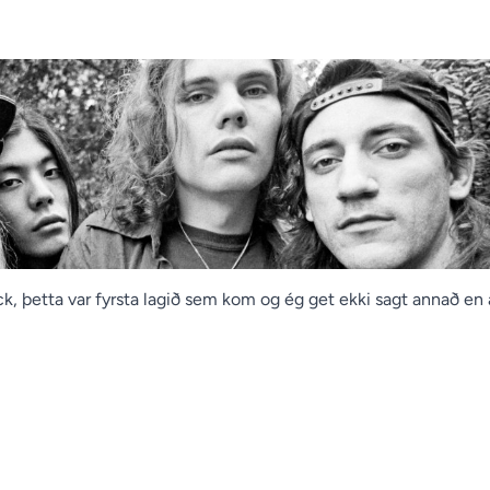
ock, þetta var fyrsta lagið sem kom og ég get ekki sagt annað en