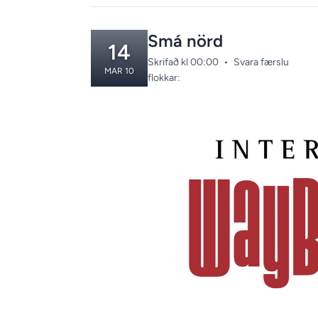
Smá nörd
14
Skrifað kl 00:00
•
Svara færslu
MAR 10
Categories:
flokkar: