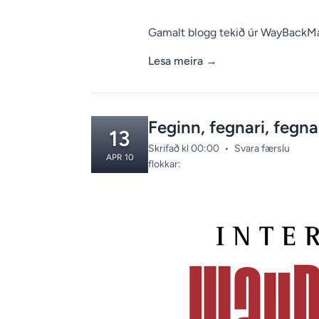
Gamalt blogg tekið úr WayBackM
Lesa meira
→
Feginn, fegnari, fegna
13
Skrifað kl 00:00
•
Svara færslu
APR 10
Categories:
flokkar: