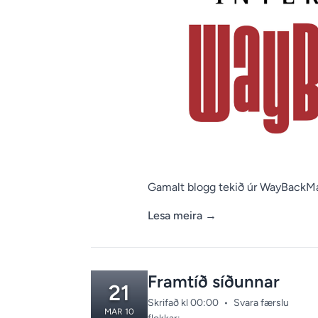
Gamalt blogg tekið úr WayBackM
Lesa meira
→
Framtíð síðunnar
21
Skrifað kl 00:00
•
Svara færslu
MAR 10
Categories: