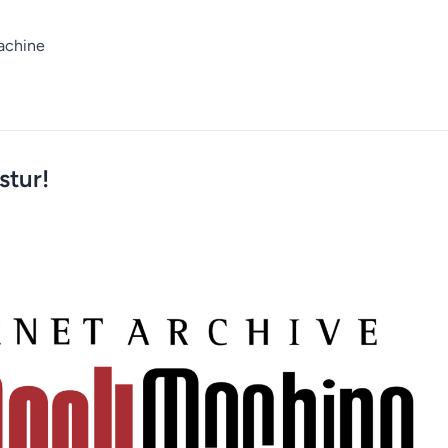
achine
stur!