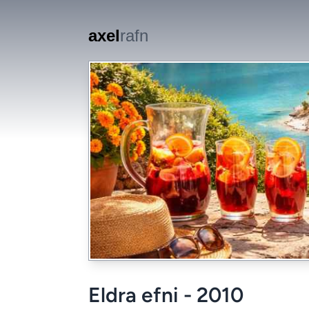
Skip to main content
axel
rafn
Eldra efni - 2010