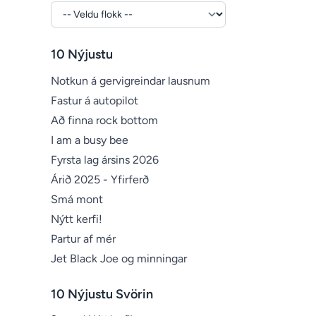
10 Nýjustu
Notkun á gervigreindar lausnum
Fastur á autopilot
Að finna rock bottom
I am a busy bee
Fyrsta lag ársins 2026
Árið 2025 - Yfirferð
Smá mont
Nýtt kerfi!
Partur af mér
Jet Black Joe og minningar
10 Nýjustu Svörin