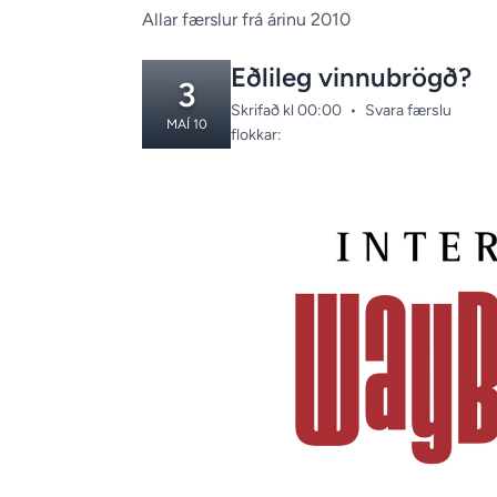
Allar færslur frá árinu 2010
Eðlileg vinnubrögð?
3
Skrifað kl 00:00
•
Svara færslu
MAÍ 10
Categories:
flokkar: