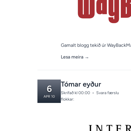
Gamalt blogg tekið úr WayBackM
Lesa meira
→
Tómar eyður
6
Skrifað kl 00:00
•
Svara færslu
APR 10
Categories:
flokkar: