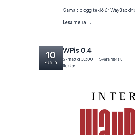
Gamalt blogg tekið úr WayBackM
Lesa meira
→
WPis 0.4
10
Skrifað kl 00:00
•
Svara færslu
MAR 10
Categories:
flokkar: