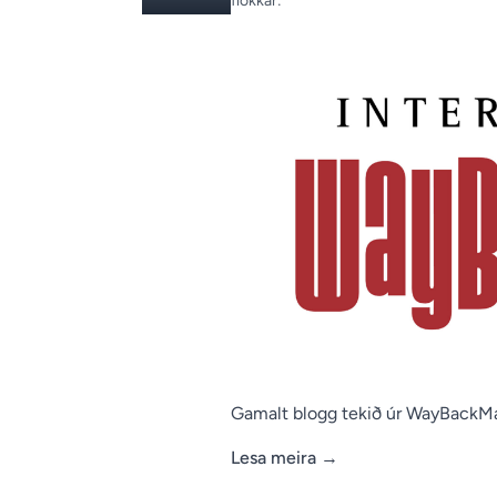
flokkar:
Gamalt blogg tekið úr WayBackM
Lesa meira
→