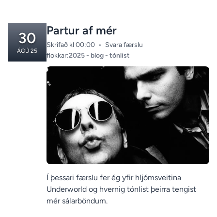
Partur af mér
30
Skrifað kl 00:00
•
Svara færslu
ÁGÚ 25
Categories:
flokkar:
2025
-
blog
-
tónlist
Í þessari færslu fer ég yfir hljómsveitina
Underworld og hvernig tónlist þeirra tengist
mér sálarböndum.