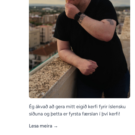
Ég ákvað að gera mitt eigið kerfi fyrir íslensku
síðuna og þetta er fyrsta færslan í því kerfi!
Lesa meira
→