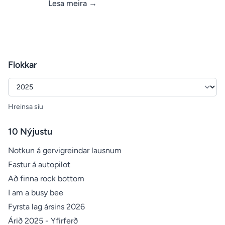
Lesa meira
→
Flokkar
Hreinsa síu
10 Nýjustu
Notkun á gervigreindar lausnum
Fastur á autopilot
Að finna rock bottom
I am a busy bee
Fyrsta lag ársins 2026
Árið 2025 - Yfirferð