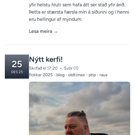
yfir helstu hluti sem hafa átt sér stað yfir árið.
Þetta er stærsta færsla mín á síðunni og í henni
eru hellingur af myndum.
Lesa meira
→
Nýtt kerfi!
25
Skrifað kl 17:20
•
Svör (1)
DES 25
Categories:
flokkar:
2025
-
blog
-
oldtimes
-
php
-
raus