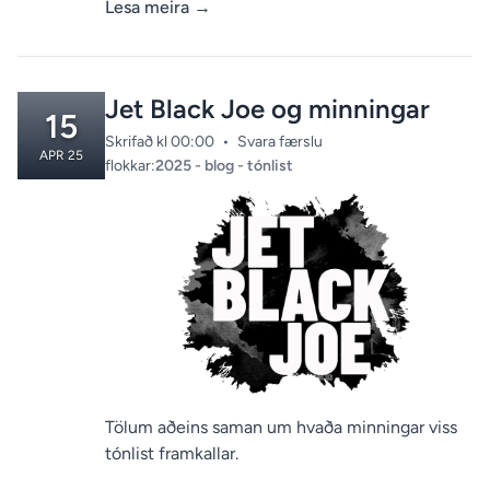
Lesa meira
→
Jet Black Joe og minningar
15
Skrifað kl 00:00
•
Svara færslu
APR 25
Categories:
flokkar:
2025
-
blog
-
tónlist
Tölum aðeins saman um hvaða minningar viss
tónlist framkallar.