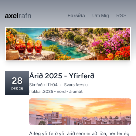
Skip to main content
axel
rafn
Forsíða
Um Mig
RSS
Árið 2025 - Yfirferð
28
Skrifað kl 11:04
•
Svara færslu
DES 25
Categories:
flokkar:
2025
-
nörd
-
áramót
Árleg yfirferð yfir árið sem er að líða, hér fer ég